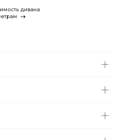
оимость дивана
метрам