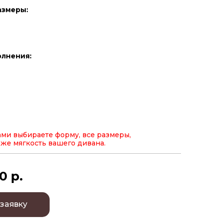
азмеры:
олнения:
ами выбираете форму, все размеры,
акже мягкость вашего дивана.
0 р.
 заявку