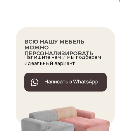
ВСЮ НАШУ МЕБЕЛЬ
МОЖНО
ПЕРСОНАЛИЗИРОВАТЬ
Напишите нам и мы подберем
идеальный вариант!
ОПУЛЯРНЫЕ МОДЕЛИ
ШИ ДИВАНЫ
БРАТЬ ДИВАН